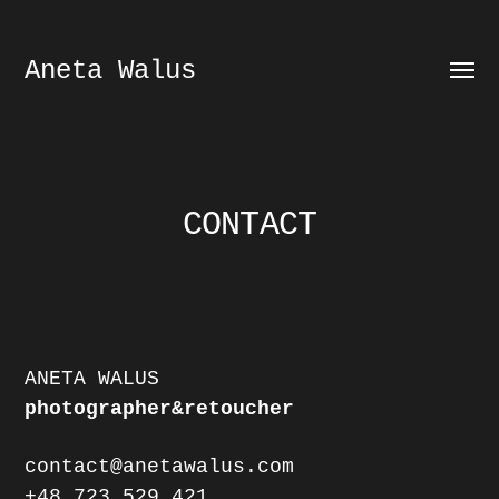
Aneta Walus
Prze
menu
CONTACT
ANETA WALUS
photographer&retoucher
contact@anetawalus.com
+48 723 529 421