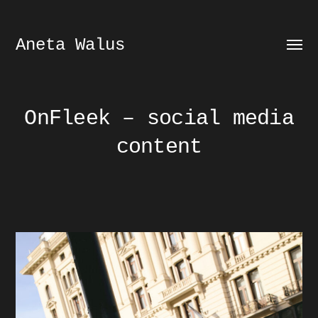
Aneta Walus
Prze
menu
OnFleek – social media
content