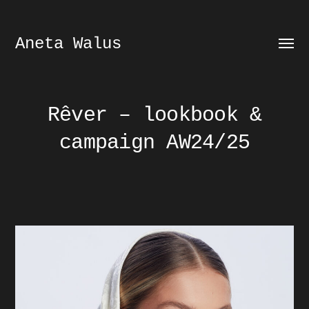
Aneta Walus
Prze
menu
Rêver – lookbook &
campaign AW24/25